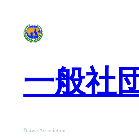
内
容
を
ス
キ
ッ
プ
一般社
Daiwa Association