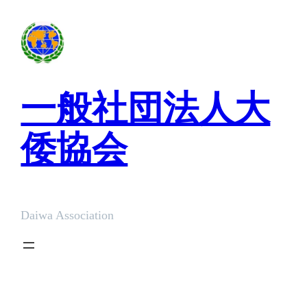
内
容
を
ス
キ
一般社団法人大
ッ
プ
倭協会
Daiwa Association