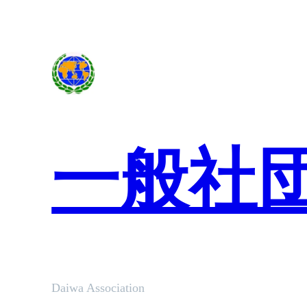
内
容
を
ス
キ
ッ
プ
一般社
Daiwa Association