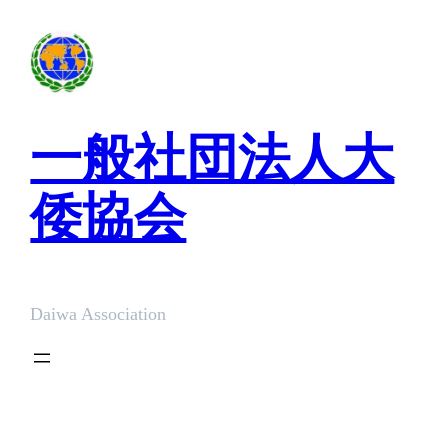
内
容
を
ス
キ
一般社団法人大
ッ
プ
倭協会
Daiwa Association