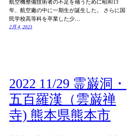
航空機整備技術者の不足を補うために昭和13
年、航空廠の中に一期生が誕生した。 さらに国
民学校高等科を卒業した少…
2月 4, 2023
2022 11/29 霊巌洞・
五百羅漢（雲巌禅
寺) 熊本県熊本市