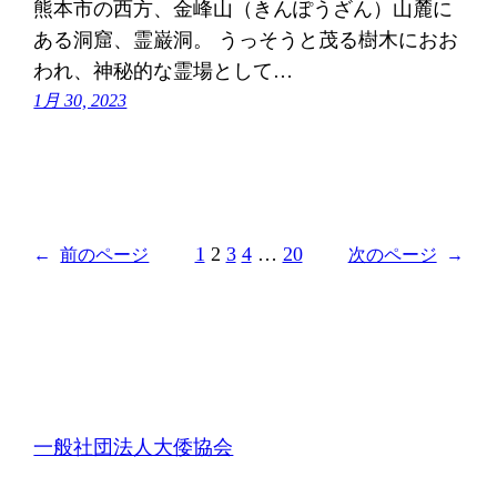
熊本市の西方、金峰山（きんぽうざん）山麓に
ある洞窟、霊巌洞。 うっそうと茂る樹木におお
われ、神秘的な霊場として…
1月 30, 2023
1
2
3
4
…
20
←
前のページ
次のページ
→
一般社団法人大倭協会